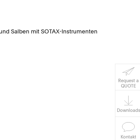
e und Salben mit SOTAX-Instrumenten
Software
Corporate Social
Request a
QUOTE
Responsibility.
Keep on Running
Download
Kontakt