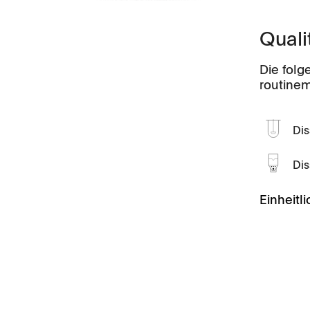
Videos
Quali
Scientific Publications
Die folg
routinem
Dis
Stampfvolumen
Fliessfähigk
Geschäftsführung
Locations
Dis
TD1
PF1
Einheitl