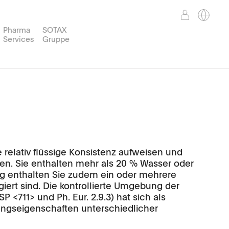
Pharma
SOTAX
Services
Gruppe
Gewicht
TPWsoft
Support Services
Corporate Mission
Partner Portal
en
orbereitung
nd™
WT50
 relativ flüssige Konsistenz aufweisen und
en. Sie enthalten mehr als 20 % Wasser oder
 enthalten Sie zudem ein oder mehrere
giert sind. Die kontrollierte Umgebung der
<711> und Ph. Eur. 2.9.3) hat sich als
zungseigenschaften unterschiedlicher