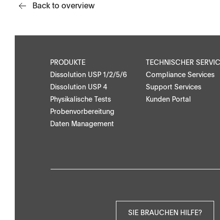
Back to overview
APWsoft
Anwendungen
PRODUKTE
TECHNISCHER SERVI
Dissolution USP 1/2/5/6
Compliance Services
Dissolution USP 4
Support Services
Physikalische Tests
Kunden Portal
Probenvorbereitung
Downloads
Kontakt
Daten Management
Broschüren
Lokalen Ansprech
Anwendungshinweise
Kontaktformular
Zertifikate
SIE BRAUCHEN HILFE?