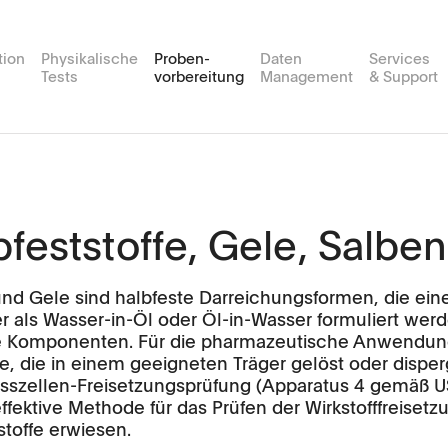
tion
Physikalische
Proben-
Daten
Services
Tests
vorbereitung
Management
& Support
plus
es
ortservices
Friabilität
MDsoft
Routine Testing Services
Events
Kunden Portal
USP 4
Probenvorbereitungsstation
Medienv
MultiFlow
Durchflusszellen Tester
APW
MP Xte
FT2
bfeststoffe, Gele, Salben
SingleFlow
Anwendungen
TPW
nd Gele sind halbfeste Darreichungsformen, die eine
chner
Software
Anwendungen
 als Wasser-in-Öl oder Öl-in-Wasser formuliert werd
ge Komponenten. Für die pharmazeutische Anwendung
rials & Feasibility Studies
Videos
Software
fe, die in einem geeigneten Träger gelöst oder disper
sszellen-Freisetzungsprüfung (Apparatus 4 gemäß USP 
Scientific Publications
ffektive Methode für das Prüfen der Wirkstofffreiset
stoffe erwiesen.