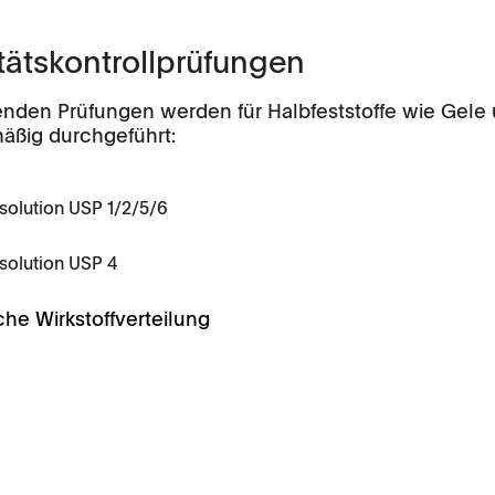
tätskontrollprüfungen
enden Prüfungen werden für Halbfeststoffe wie Gel
äßig durchgeführt:
solution USP 1/2/5/6
eit
Anwendungen
Firmengeschichte
solution USP 4
Tabletten
iche Wirkstoffverteilung
Kapseln, Pellets
API, Pulver, Granulat
Weiche Gelatinekapseln,