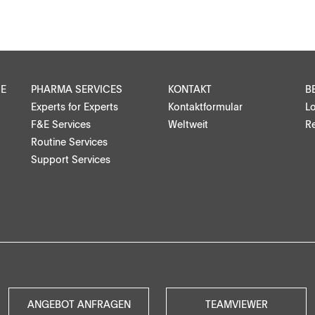
Suppositorien
Medizinprodukte, Stents, Implantate
Mikrosphären, Nanosuspensionen
CE
PHARMA SERVICES
KONTAKT
B
Experts for Experts
Kontaktformular
L
Injizierbare Suspensionen
F&E Services
Weltweit
Re
Routine Services
Halbfeststoffe, Gele, Salben
Support Services
Transdermale Pflaster
partner suchen
Reinigungstabs, Feinchemikalien,
Katalysatoren
Lebensmittel, Tiergesundheit
ANGEBOT ANFRAGEN
TEAMVIEWER