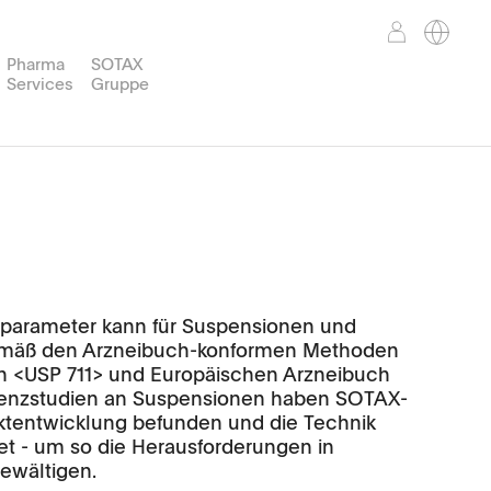
Pharma
SOTAX
Services
Gruppe
Gewicht
TPWsoft
Support Services
Corporate Mission
Partner Portal
en
orbereitung
nd™
WT50
tsparameter kann für Suspensionen und
 gemäß den Arzneibuch-konformen Methoden
h <USP 711> und Europäischen Arzneibuch
valenzstudien an Suspensionen haben SOTAX-
uktentwicklung befunden und die Technik
t - um so die Herausforderungen in
ewältigen.