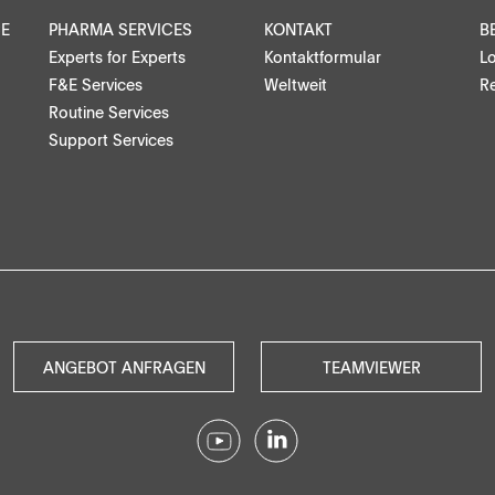
Medizinprodukte, Stents, Implantate
CE
PHARMA SERVICES
KONTAKT
B
Experts for Experts
Kontaktformular
L
Mikrosphären, Nanosuspensionen
F&E Services
Weltweit
Re
Routine Services
Injizierbare Suspensionen
Support Services
Halbfeststoffe, Gele, Salben
Transdermale Pflaster
partner suchen
Reinigungstabs, Feinchemikalien,
Katalysatoren
ANGEBOT ANFRAGEN
TEAMVIEWER
Lebensmittel, Tiergesundheit
Beschichtete Linsen