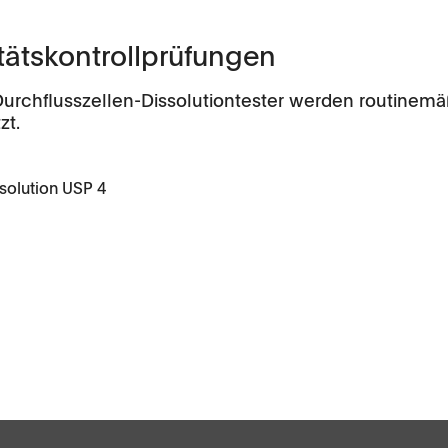
tätskontrollprüfungen
rchflusszellen-Dissolutiontester werden routinemäßi
zt.
eit
Anwendungen
solution USP 4
Firmengeschichte
Tabletten
Kapseln, Pellets
API, Pulver, Granulat
Weiche Gelatinekapseln,
Suppositorien