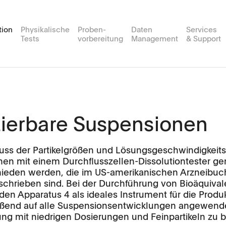
tion
Physikalische
Proben-
Daten
Services
Tests
vorbereitung
Management
& Support
plus
es
ortservices
Friabilität
MDsoft
Routine Testing Services
Events
Kunden Portal
USP 4
Probenvorbereitungsstation
Medienv
MultiFlow
Durchflusszellen Tester
APW
MP Xte
FT2
izierbare Suspensionen
SingleFlow
Anwendungen
TPW
luss der Partikelgrößen und Lösungsgeschwindigkei
chner
Software
Anwendungen
nen mit einem Durchflusszellen-Dissolutiontester
hieden werden, die im US-amerikanischen Arzneibuc
rials & Feasibility Studies
Videos
Software
eschrieben sind. Bei der Durchführung von Bioäqui
en Apparatus 4 als ideales Instrument für die Prod
Scientific Publications
ßend auf alle Suspensionsentwicklungen angewende
ng mit niedrigen Dosierungen und Feinpartikeln zu b