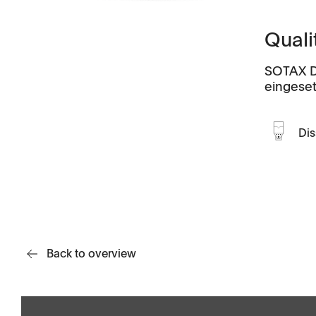
Videos
Quali
Scientific Publications
SOTAX Du
eingeset
Stampfvolumen
Fliessfähigk
Dis
Geschäftsführung
Locations
TD1
PF1
Back to overview
APWsoft