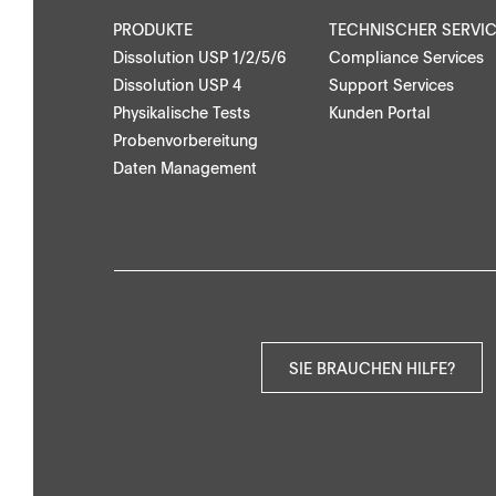
Anwendungen
PRODUKTE
TECHNISCHER SERVI
Dissolution USP 1/2/5/6
Compliance Services
Dissolution USP 4
Support Services
Physikalische Tests
Kunden Portal
Probenvorbereitung
Daten Management
Downloads
Kontakt
Broschüren
Lokalen Ansprech
Anwendungshinweise
Kontaktformular
SIE BRAUCHEN HILFE?
Zertifikate
Sonstiges