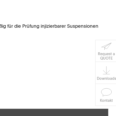
g für die Prüfung injizierbarer Suspensionen
Software
Corporate Social
Request a
QUOTE
Responsibility.
Keep on Running
Download
Kontakt