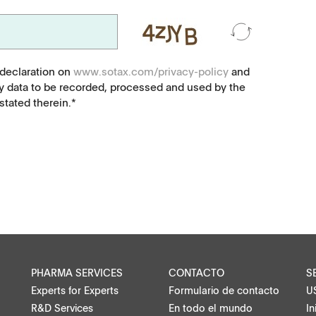
Microesferas, nanosuspensiones
Suspensiones inyectables
 declaration on
www.sotax.com/privacy-policy
and
y data to be recorded, processed and used by the
tated therein.*
Semisólidos, geles, cremas
Parches transdérmicos
Tabletas para lavavajillas, sustancias
s
químicas finas, catalizadores
acto local
Alimentación, salud animal
ntacto
PHARMA SERVICES
CONTACTO
S
Lentes recubiertas
Experts for Experts
Formulario de contacto
U
R&D Services
En todo el mundo
In