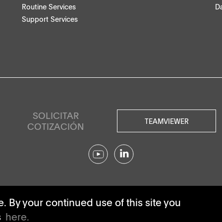
Routine Services
Da
Support Services
SOLICITAR
TEAMVIEWER
COTIZACIÓN
© SOTAX All rights reserved.
 By your continued use of this site you
s
here.