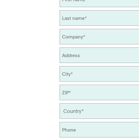
Dirección
Localizació
Densidad compactada
Capacidad d
TD1
PF1
APWsoft
Aplicaciones