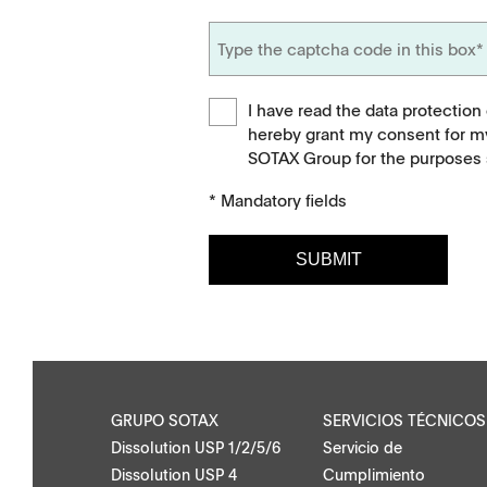
I have read the data protection
hereby grant my consent for m
SOTAX Group for the purposes s
* Mandatory fields
SUBMIT
Documen­tación
Contacteno
Folletos
Encuentre su cont
Notas de aplicación
Formulario de co
GRUPO SOTAX
SERVICIOS TÉCNICOS
Dissolution USP 1/2/5/6
Servicio de
Certificados
Dissolution USP 4
Cumplimiento