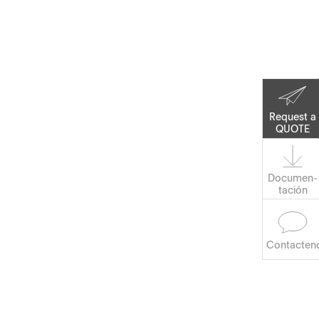
Corporate Social
Responsibility.
Administración de Datos
Keep on Running
Request a
QUOTE
Documen­
tación
Contacten