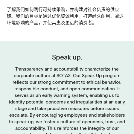
了解我们如何践行可持续采购，并构建对社会负责的供应
链。我们的目标是通过优化资源利用，打造经久耐用、减少
环境影响的产品，并使其惠及更远的消费者。
Speak up.
Transparency and accountability characterize the
corporate culture at SOTAX. Our Speak Up program
reflects our strong commitment to ethical behavior,
responsible conduct, and open communication. It
serves as an early warning system, enabling us to
identify potential concerns and irregularities at an early
stage and take proactive measures before issues
escalate. By encouraging employees and stakeholders
to speak up, we foster a culture of openness, trust, and
accountability. This reinforces the integrity of our